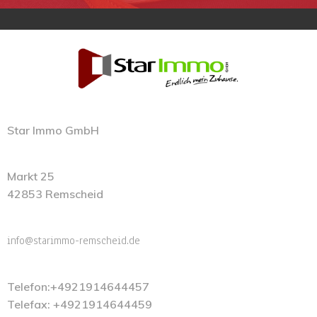
Star Immo GmbH
Markt 25
42853 Remscheid
info@starimmo-remscheid.de
Telefon:+4921914644457
Telefax: +4921914644459